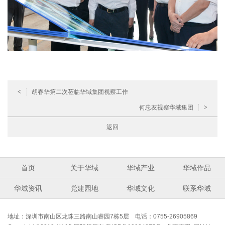
<
胡春华第二次莅临华域集团视察工作
何忠友视察华域集团
>
返回
首页
关于华域
华域产业
华域作品
华域资讯
党建园地
华域文化
联系华域
地址：深圳市南山区龙珠三路南山睿园7栋5层 电话：0755-26905869