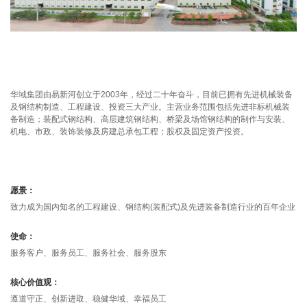
华域集团由易新河创立于2003年，经过二十年奋斗，目前已拥有先进机械装备
及钢结构制造、工程建设、投资三大产业。主营业务范围包括先进非标机械装
备制造；装配式钢结构、高层建筑钢结构、桥梁及场馆钢结构的制作与安装、
机电、市政、装饰装修及房建总承包工程；股权及固定资产投资。
愿景：
致力成为国内知名的工程建设、钢结构(装配式)及先进装备制造行业的百年企业
易新河，华域集团董事长及创始人，正高级工程师，省级劳动模范，曾于 2008
使命：
年和 2010 年先后两次入选中 国邮政邮票纪念人物；拥有 47 项国家专利。
服务客户、服务员工、服务社会、服务股东
核心价值观：
社会职务：
遵道守正、创新进取、稳健华域、幸福员工