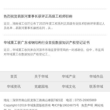
2016年9月18日，时任中央政治局委员、广东省委书记胡春华一行第二次莅临
华域集团视察工作。
热烈祝贺易新河董事长获评正高级工程师职称
朱小丹莅临华域集团视察工作
近日，湖南省工信厅公布了2025年度工程系列正高级专业技术职称评审通过人
2016年5月17日，时任广东省省长朱小丹莅临华域集团视察工作。
员名单，易新河董事长赫然在列，从...
华域重工获广东省钢结构行业首批数据知识产权登记证书
何忠友视察华域集团
近日，华域重工收到来自河源市市场监督管理局的一封感谢信。信中，市监局
2015年4月9日，时任河源市委书记何忠友视察华域集团。
对华域重工在数据知识产权登记工...
首页
关于华域
华域产业
华域作品
华域资讯
党建园地
华域文化
联系华域
地址：深圳市南山区龙珠三路南山睿园7栋5层 电话：0755-26905869
Copyright ©2019 华域集团版权所有
粤ICP备19024875号
免责声明
网站地