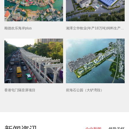
顺德欢乐海岸plus
湘潭立华牧业(年产18万吨)饲料生产线项目
香港屯门隔音屏项目
前海石公园（大铲湾段）