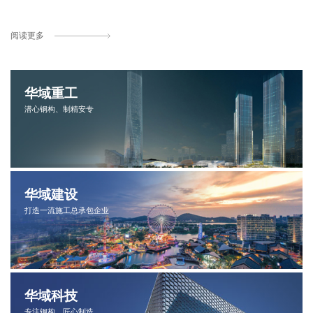
广东省河源市政协委员
广东省工商联执行委员
深圳市企业联合会副会长
深圳市企业家协会副会长
阅读更多
河源市工商联副主席
广东省钢结构协会副会长
广东省湖南商会副会长
天津大学深圳校友会副会长
湖南城建深圳校友会常务副会长
华域重工
潜心钢构、制精安专
华域建设
打造一流施工总承包企业
2010年入选中国邮政邮票纪念人物
2008年入选中国邮政邮票纪念人物
华域科技
专注钢构、匠心制造