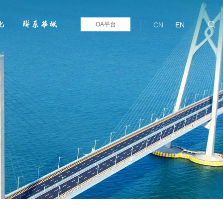
化
联系华域

OA平台
CN
EN
客户端下载