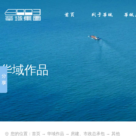
首页
关于华域
华域
华域作品
您的位置：
首页
→
华域作品
→
房建、市政总承包
→
其他